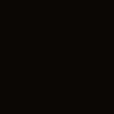
des
entrepri
ses
François Gilbert
16 septembre 2020 à 21 h 00 min 00 s