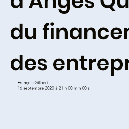
d’Anges Qu
du financ
des entrep
François Gilbert
16 septembre 2020 à 21 h 00 min 00 s