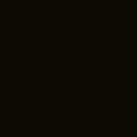
François
Gilbert,
présiden
t-