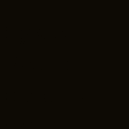
Sylvie
Bougie
discute
avec