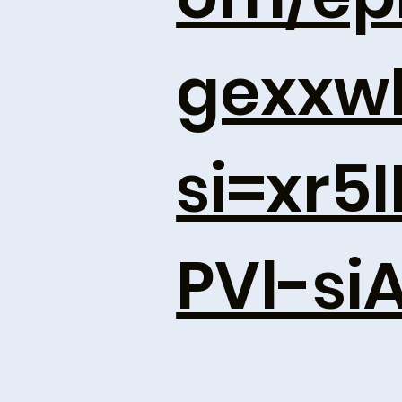
gexxw
si=xr
PVl-si