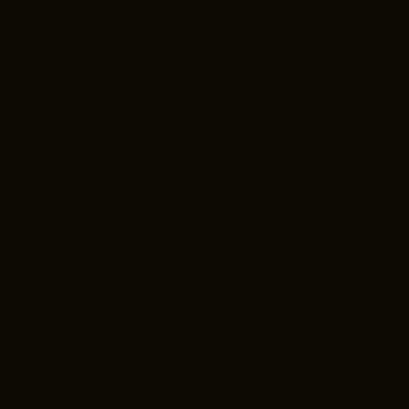
directeu
r
général
d’Anges