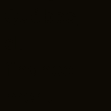
Québec,
du
finance
ment