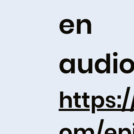
en
audi
https:/
om/ep