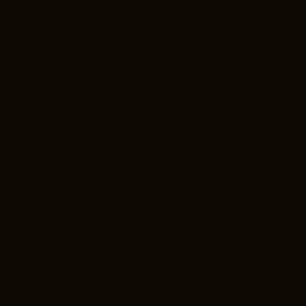
entrepri
ses dans
ce
podcast