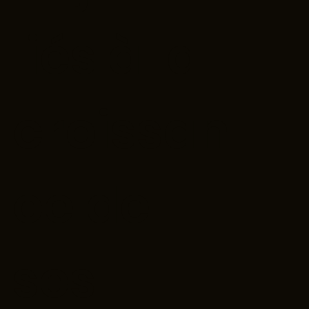
liés à la
croissan
ce de
ses