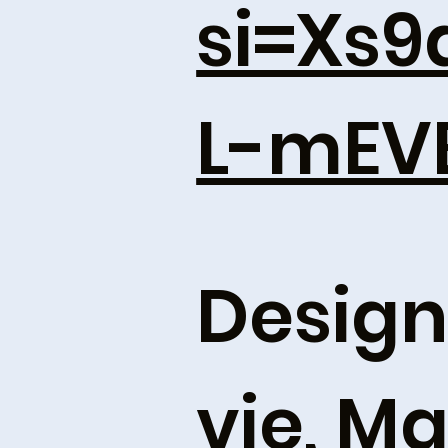
si=Xs
L-mEV
Design
vie, M