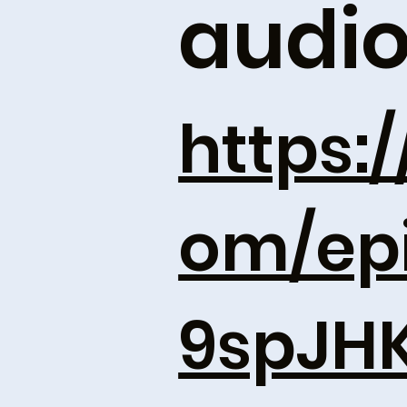
audi
https:/
om/epi
9spJH