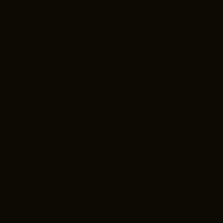
animé
par
Sylvie
Bougie
Maxime Bellemare