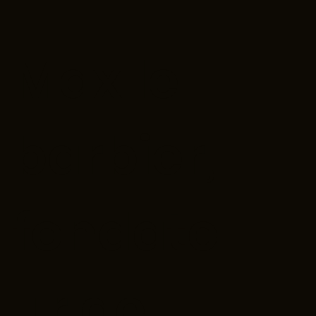
Max le
barbier,
fondate
ur de