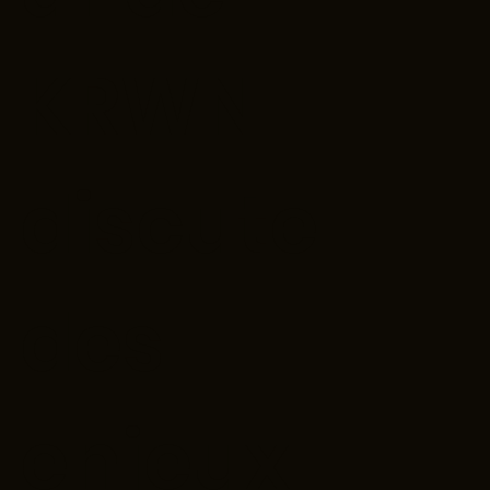
KRWN
discute
des
enjeux