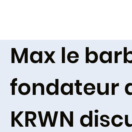
Max le barb
fondateur 
KRWN discu