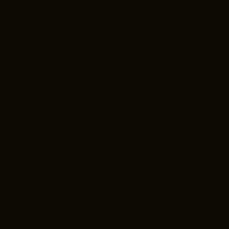
Réussir
dans un
contexte
d‘entrep