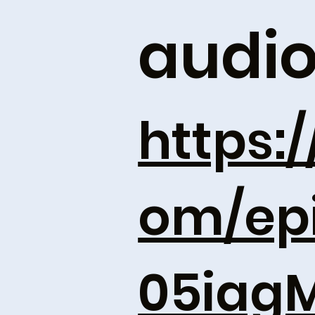
audi
https:/
om/ep
05iag