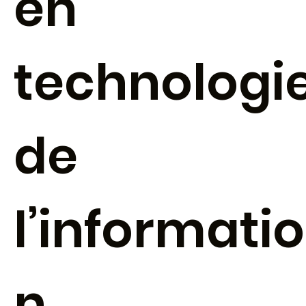
en
technologi
de
l’informatio
n.