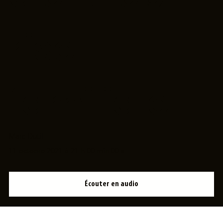
rise
familiale
Marc Dutil
11 octobre 2021 à 21 h 00 min 00 s
Écouter en audio