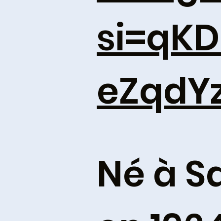
si=qK
eZqdY
Né à S