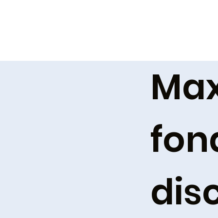
Max
fon
dis