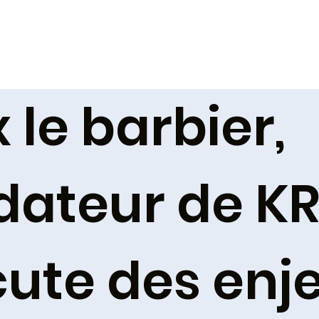
 le barbier,
dateur de 
cute des enj