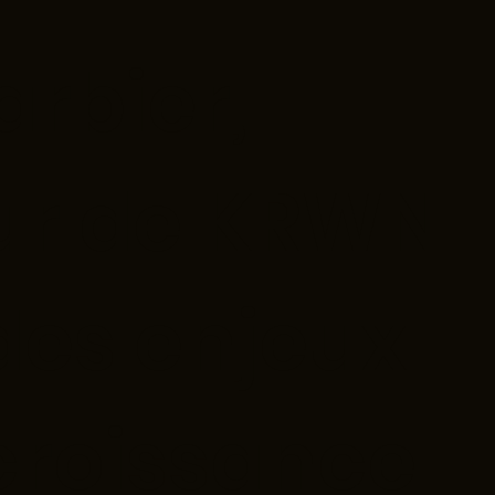
arbier,
ur de KRWN
des enjeux
 croissance