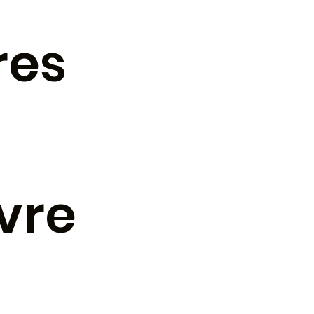
res
ivre