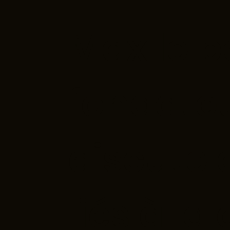
Max le b
fondate
discute 
liés à la