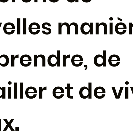
elles maniè
prendre, de
iller et de v
x.