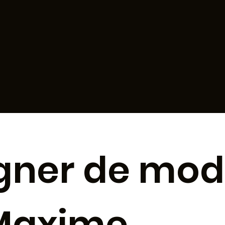
gner de mo
 Maxime