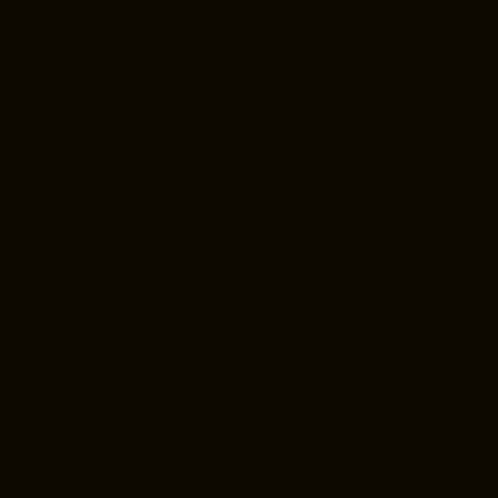
ntreprises
 podcast
r Sylvie