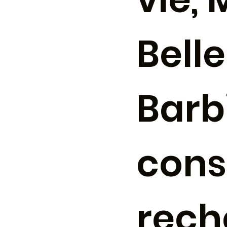
Bell
Barbi
cons
rech