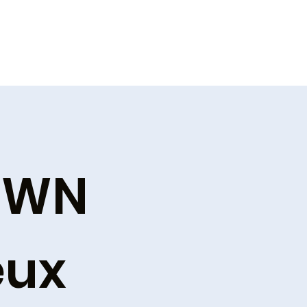
KRWN
eux