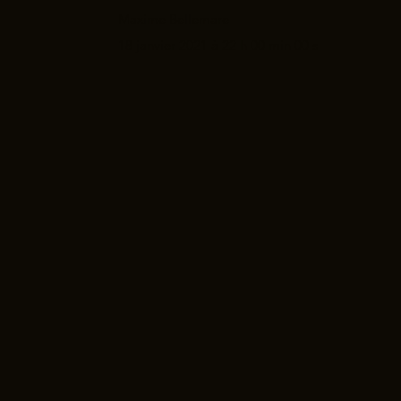
Maxime Bellemare
18 janvier 2021 à 22 h 00 min 00 s