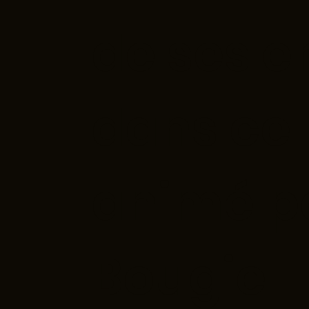
de ses e
dans ce
animé pa
Bougie