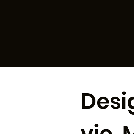
Desi
vie,