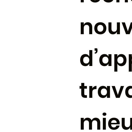
nouv
d’ap
trava
mieu