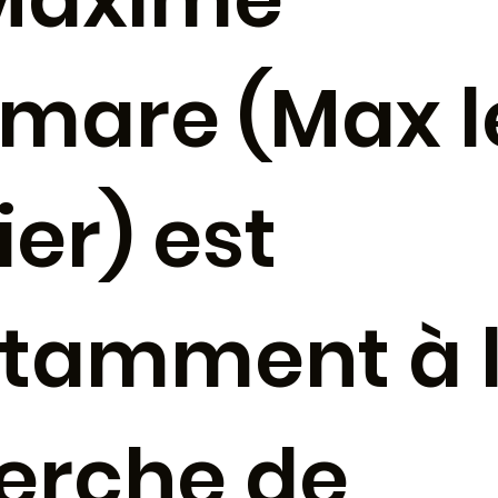
emare (Max l
er) est
tamment à 
erche de