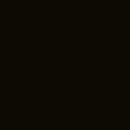
Bouger
parce
qu'on
s'aime