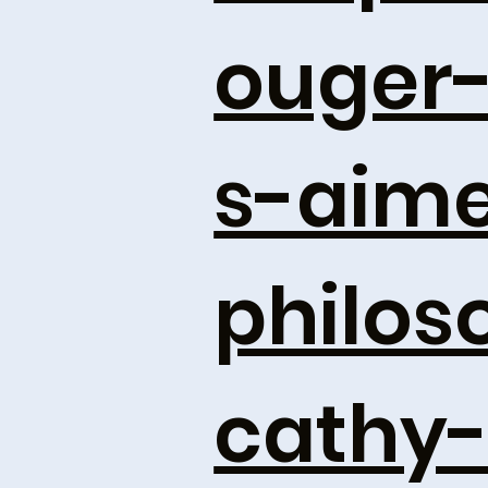
ouger
s-aime
philos
cathy