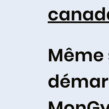
canad
Même s
démar
MonGy