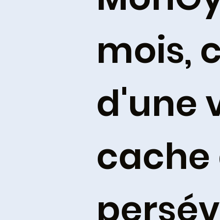
mois, c
d'une v
cache 
persév