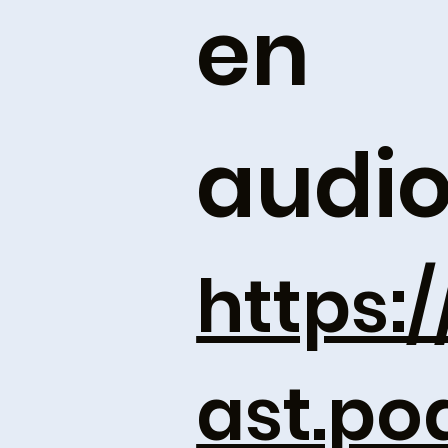
en
audi
https:
ast.p