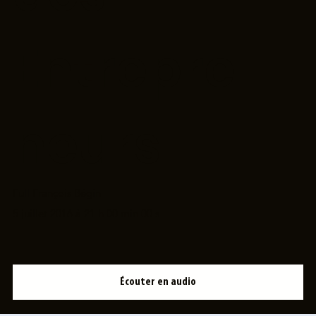
Entrepre
neurs
Full François Bégin
5 juillet 2016 à 21 h 00 min 00 s
Écouter en audio