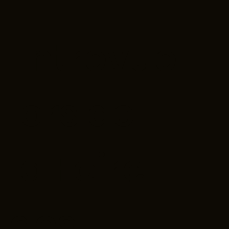
Entrevue
lors de
la Foire
des