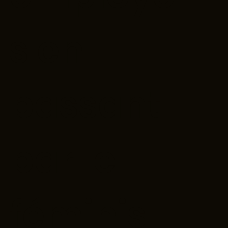
s en
passant
par le
féminis