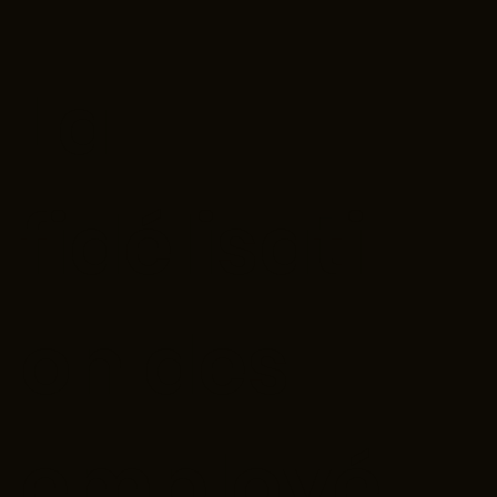
La
fidélisati
on des
employé