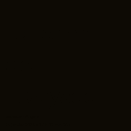
La ferme
de
l'Odysée
Sébastien Angers
26 janvier 2023 à 17 h 00 min 00 s