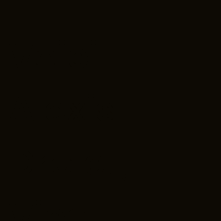
Voici
Alexis
Drolet,
Vice-