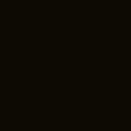
Présiden
t chez
Drolet
Constru