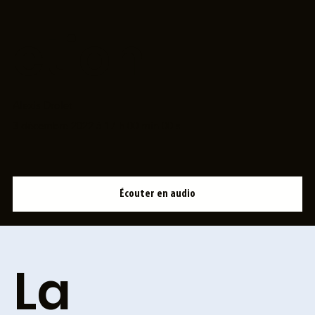
ction.
Alexis Drolet
3 décembre 2022 à 17 h 00 min 00 s
Écouter en audio
La