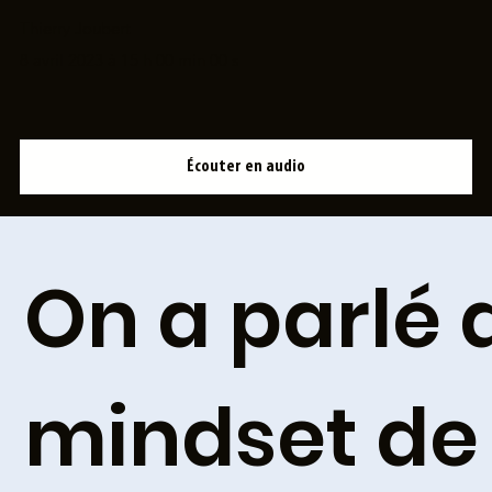
Thierry Joubert
8 avril 2023 à 15 h 00 min 00 s
Écouter en audio
On a parlé 
mindset de