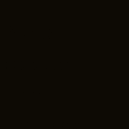
Nous
accueill
ons
Thierry