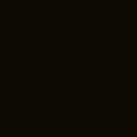
Joubert,
fondate
ur de
Solution